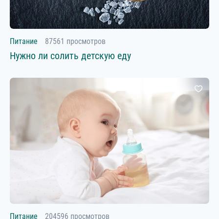
Любой возраст
Питание
87561 просмотров
Нужно ли солить детскую еду
Новорожденный
1-3 месяца
4-6 месяцев
7-9 месяцев
10-12 месяцев
1-2 года
2-3 года
3+ лет
Питание
204596 просмотров