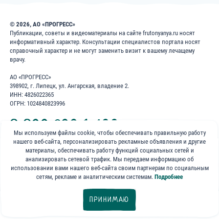
© 2026, АО «ПРОГРЕСС»
Публикации, советы и видеоматериалы на сайте frutonyanya.ru носят
информативный характер. Консультации специалистов портала носят
справочный характер и не могут заменить визит к вашему лечащему
врачу.
АО «ПРОГРЕСС»
398902, г. Липецк, ул. Ангарская, владение 2.
ИНН: 4826022365
ОГРН: 1024840823996
8 800 200 1 400
Мы используем файлы cookie, чтобы обеспечивать правильную работу
нашего веб-сайта, персонализировать рекламные объявления и другие
Бесплатно для звонков по России
материалы, обеспечивать работу функций социальных сетей и
анализировать сетевой трафик. Мы передаем информацию об
«ФрутоНяня»
использовании вами нашего веб-сайта своим партнерам по социальным
в социальных сетях:
сетям, рекламе и аналитическим системам.
Подробнее
ПРИНИМАЮ
Фильтры