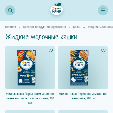
Главная
Каталог продукции ФрутоНяня
Каши
Жидкие молочные
Жидкие молочные кашки
Все продукты
Начинаем прикорм
Возраст ребёнка
4–5 мес.
6–8 мес.
Жидкая каша Перед сном молочно-
Жидкая каша Перед сном молочно-
9–11 мес.
пшённая с тыквой и персиком, 200
пшеничная, 200 мл
12+ мес.
мл
18+ мес.