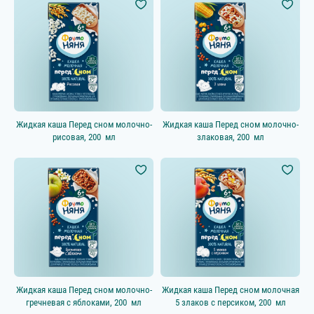
Категории
Овощные пюре
Выбрать всё
Фруктовые пюре
Выбрать всё
Соки и напитки
Выбрать всё
Жидкая каша Перед сном молочно-
Жидкая каша Перед сном молочно-
Мясные и мясорастительные
Выбрать всё
рисовая, 200 мл
злаковая, 200 мл
пюре
Каши
Выбрать всё
Молочные десерты и пудинги
Выбрать всё
Начинаем прикорм
Смузи
Супы
Молочные продукты
Выбрать всё
Жидкая каша Перед сном молочно-
Жидкая каша Перед сном молочная
гречневая с яблоками, 200 мл
5 злаков с персиком, 200 мл
Кисломолочные продукты
Выбрать всё