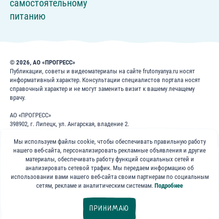
самостоятельному
питанию
© 2026, АО «ПРОГРЕСС»
Публикации, советы и видеоматериалы на сайте frutonyanya.ru носят
информативный характер. Консультации специалистов портала носят
справочный характер и не могут заменить визит к вашему лечащему
врачу.
АО «ПРОГРЕСС»
398902, г. Липецк, ул. Ангарская, владение 2.
ИНН: 4826022365
Мы используем файлы cookie, чтобы обеспечивать правильную работу
ОГРН: 1024840823996
нашего веб-сайта, персонализировать рекламные объявления и другие
8 800 200 1 400
материалы, обеспечивать работу функций социальных сетей и
анализировать сетевой трафик. Мы передаем информацию об
использовании вами нашего веб-сайта своим партнерам по социальным
Бесплатно для звонков по России
сетям, рекламе и аналитическим системам.
Подробнее
«ФрутоНяня»
ПРИНИМАЮ
в социальных сетях: