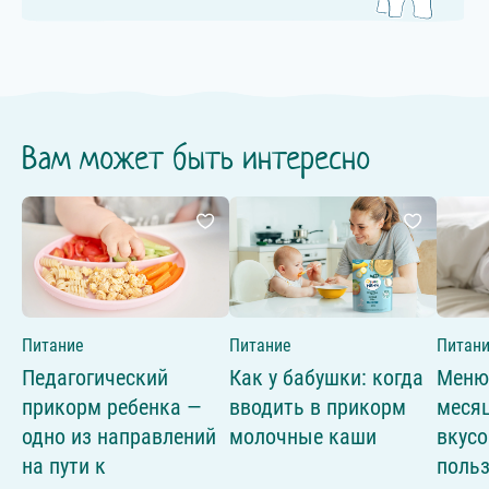
Вам может быть интересно
Питание
Питание
Питан
Педагогический
Как у бабушки: когда
Меню 
прикорм ребенка —
вводить в прикорм
месяц
одно из направлений
молочные каши
вкусо
на пути к
поль