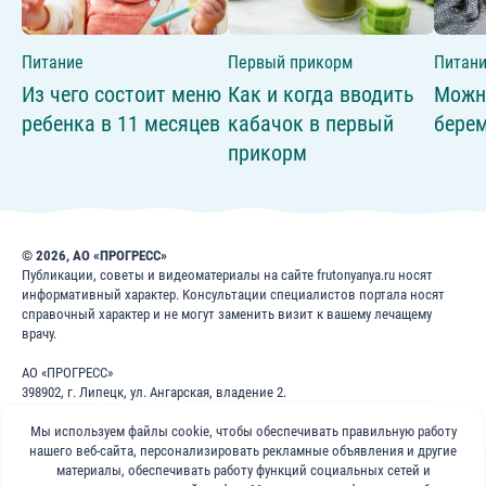
Питание
Первый прикорм
Питан
Из чего состоит меню
Как и когда вводить
Можн
ребенка в 11 месяцев
кабачок в первый
бере
прикорм
© 2026, АО «ПРОГРЕСС»
Публикации, советы и видеоматериалы на сайте frutonyanya.ru носят
информативный характер. Консультации специалистов портала носят
справочный характер и не могут заменить визит к вашему лечащему
врачу.
АО «ПРОГРЕСС»
398902, г. Липецк, ул. Ангарская, владение 2.
ИНН: 4826022365
Мы используем файлы cookie, чтобы обеспечивать правильную работу
ОГРН: 1024840823996
нашего веб-сайта, персонализировать рекламные объявления и другие
8 800 200 1 400
материалы, обеспечивать работу функций социальных сетей и