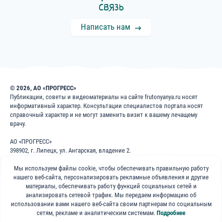
связь
Написать нам
© 2026, АО «ПРОГРЕСС»
Публикации, советы и видеоматериалы на сайте frutonyanya.ru носят
информативный характер. Консультации специалистов портала носят
справочный характер и не могут заменить визит к вашему лечащему
врачу.
АО «ПРОГРЕСС»
398902, г. Липецк, ул. Ангарская, владение 2.
ИНН: 4826022365
Мы используем файлы cookie, чтобы обеспечивать правильную работу
ОГРН: 1024840823996
нашего веб-сайта, персонализировать рекламные объявления и другие
8 800 200 1 400
материалы, обеспечивать работу функций социальных сетей и
анализировать сетевой трафик. Мы передаем информацию об
использовании вами нашего веб-сайта своим партнерам по социальным
Бесплатно для звонков по России
сетям, рекламе и аналитическим системам.
Подробнее