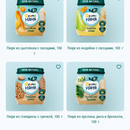
Полезный перекус
Выбрать всё
Вода
Особенность продукта
Новинка
Пюре из цыпленка с овощами, 100
Пюре из индейки с овощами, 100 г
Новинка ФрутоКидс
г
Гипоаллергенный
Перед сном
Учимся жевать
Пюре из говядины с гречкой, 100 г
Пюре из кролика, риса и брокколи,
100 г