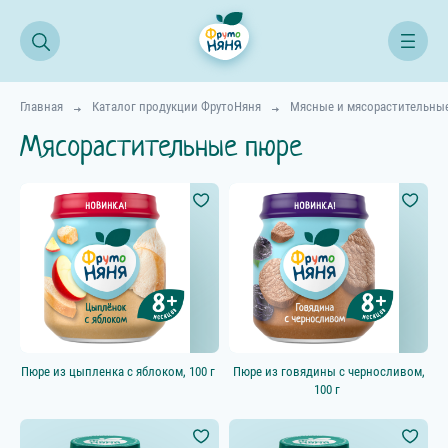
Главная
Каталог продукции ФрутоНяня
Мясные и мясорастительны
Мясорастительные пюре
Все продукты
Начинаем прикорм
Возраст ребёнка
4–5 мес.
6–8 мес.
Пюре из цыпленка с яблоком, 100 г
Пюре из говядины с черносливом,
9–11 мес.
100 г
12+ мес.
18+ мес.