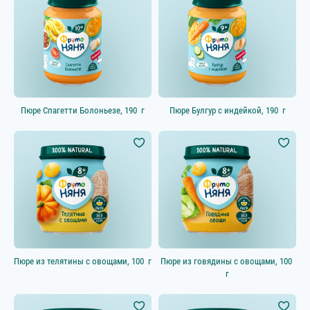
Категории
Овощные пюре
Выбрать всё
Фруктовые пюре
Выбрать всё
Соки и напитки
Выбрать всё
Пюре Спагетти Болоньезе, 190 г
Пюре Булгур с индейкой, 190 г
Мясные и мясорастительные
Выбрать всё
пюре
Каши
Выбрать всё
Молочные десерты и пудинги
Выбрать всё
Начинаем прикорм
Смузи
Супы
Пюре из телятины с овощами, 100 г
Пюре из говядины с овощами, 100
г
Молочные продукты
Выбрать всё
Кисломолочные продукты
Выбрать всё