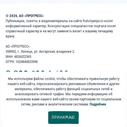
© 2026, АО «ПРОГРЕСС»
Публикации, советы и видеоматериалы на сайте frutonyanya.ru носят
информативный характер. Консультации специалистов портала носят
справочный характер и не могут заменить визит к вашему лечащему
врачу.
АО «ПРОГРЕСС»
398902, г. Липецк, ул. Ангарская, владение 2.
ИНН: 4826022365
ОГРН: 1024840823996
8 800 200 1 400
Мы используем файлы cookie, чтобы обеспечивать правильную работу
нашего веб-сайта, персонализировать рекламные объявления и другие
Бесплатно для звонков по России
материалы, обеспечивать работу функций социальных сетей и
анализировать сетевой трафик. Мы передаем информацию об
«ФрутоНяня»
использовании вами нашего веб-сайта своим партнерам по социальным
в социальных сетях:
сетям, рекламе и аналитическим системам.
Подробнее
ПРИНИМАЮ
Фильтры