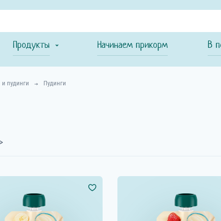
Продукты
Начинаем прикорм
В п
 и пудинги
Пудинги