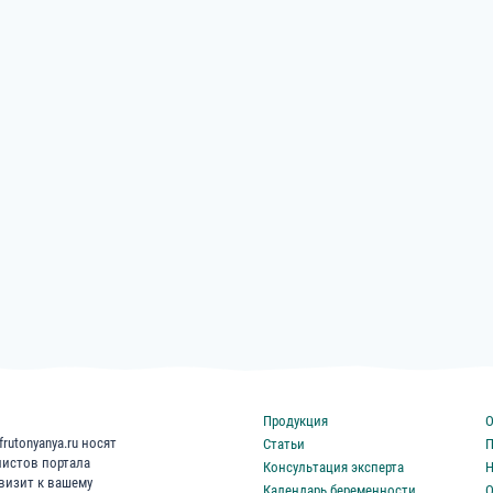
Продукция
О
rutonyanya.ru носят
Статьи
П
листов портала
Консультация эксперта
Н
 визит к вашему
Календарь беременности
О