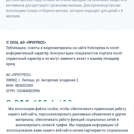
витаминов для растущего организма малыша. Для производства мы
используем только отборное молоко, которое подходит для детей с 8
Категории
месяцев.
Овощные пюре
Выбрать всё
Фруктовые пюре
Выбрать всё
© 2026, АО «ПРОГРЕСС»
Соки и напитки
Выбрать всё
Публикации, советы и видеоматериалы на сайте frutonyanya.ru носят
информативный характер. Консультации специалистов портала носят
Мясные и мясорастительные
Выбрать всё
справочный характер и не могут заменить визит к вашему лечащему
пюре
врачу.
Каши
Выбрать всё
АО «ПРОГРЕСС»
Молочные десерты и пудинги
398902, г. Липецк, ул. Ангарская, владение 2.
Выбрать всё
ИНН: 4826022365
Начинаем прикорм
ОГРН: 1024840823996
8 800 200 1 400
Смузи
Мы используем файлы cookie, чтобы обеспечивать правильную работу
Супы
нашего веб-сайта, персонализировать рекламные объявления и другие
Бесплатно для звонков по России
материалы, обеспечивать работу функций социальных сетей и
Молочные продукты
Выбрать всё
анализировать сетевой трафик. Мы передаем информацию об
«ФрутоНяня»
использовании вами нашего веб-сайта своим партнерам по социальным
Кисломолочные продукты
Выбрать всё
в социальных сетях: