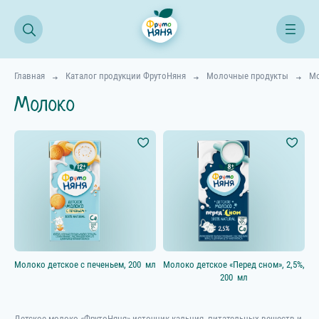
Главная
Каталог продукции ФрутоНяня
Молочные продукты
М
Молоко
Все продукты
Начинаем прикорм
Возраст ребёнка
4–5 мес.
6–8 мес.
Молоко детское с печеньем,
200 мл
Молоко детское «Перед сном», 2,5%,
9–11 мес.
200 мл
12+ мес.
18+ мес.
Детское молоко «ФрутоНяня» источник кальция, питательных веществ и