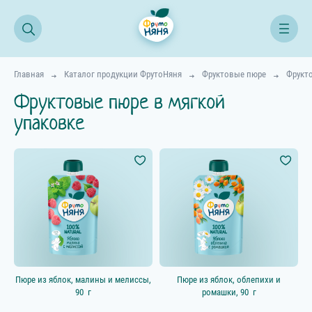
Главная
Каталог продукции ФрутоНяня
Фруктовые пюре
Фрукто
Фруктовые пюре в мягкой
Все продукты
упаковке
Начинаем прикорм
Возраст ребёнка
4–5 мес.
6–8 мес.
9–11 мес.
Пюре из яблок, малины и мелиссы,
Пюре из яблок, облепихи и
12+ мес.
90 г
ромашки, 90 г
18+ мес.