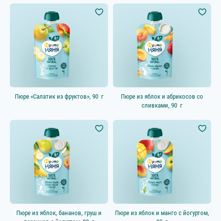
Полезный перекус
Выбрать всё
Вода
Особенность продукта
Новинка
Новинка ФрутоКидс
Пюре «Салатик из фруктов», 90 г
Пюре из яблок и абрикосов со
Гипоаллергенный
сливками, 90 г
Перед сном
Учимся жевать
Пюре из яблок, бананов, груш и
Пюре из яблок и манго с йогуртом,