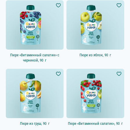
Категории
Овощные пюре
Выбрать всё
Фруктовые пюре
Выбрать всё
Соки и напитки
Выбрать всё
Мясные и мясорастительные
Выбрать всё
Пюре «Витаминный салатик» с
Пюре из яблок, 90 г
пюре
черникой, 90 г
Каши
Выбрать всё
Молочные десерты и пудинги
Выбрать всё
Начинаем прикорм
Смузи
Супы
Молочные продукты
Выбрать всё
Пюре из груш, 90 г
Пюре «Витаминный салатик», 90 г
Кисломолочные продукты
Выбрать всё