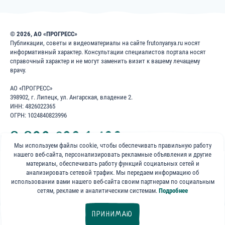
© 2026, АО «ПРОГРЕСС»
Публикации, советы и видеоматериалы на сайте frutonyanya.ru носят
информативный характер. Консультации специалистов портала носят
справочный характер и не могут заменить визит к вашему лечащему
врачу.
АО «ПРОГРЕСС»
398902, г. Липецк, ул. Ангарская, владение 2.
ИНН: 4826022365
ОГРН: 1024840823996
8 800 200 1 400
Мы используем файлы cookie, чтобы обеспечивать правильную работу
нашего веб-сайта, персонализировать рекламные объявления и другие
Бесплатно для звонков по России
материалы, обеспечивать работу функций социальных сетей и
анализировать сетевой трафик. Мы передаем информацию об
«ФрутоНяня»
использовании вами нашего веб-сайта своим партнерам по социальным
в социальных сетях:
сетям, рекламе и аналитическим системам.
Подробнее
ПРИНИМАЮ
Фильтры