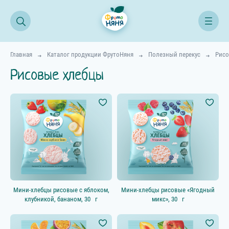
Главная
Каталог продукции ФрутоНяня
Полезный перекус
Рисо
Рисовые хлебцы
Все продукты
Начинаем прикорм
Возраст ребёнка
4–5 мес.
6–8 мес.
Мини-хлебцы рисовые с яблоком,
Мини-хлебцы рисовые «Ягодный
9–11 мес.
клубникой, бананом, 30 г
микс», 30 г
12+ мес.
18+ мес.