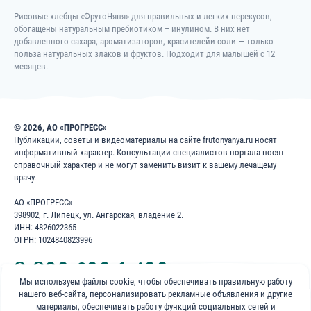
Полезный перекус
Рисовые хлебцы «ФрутоНяня» для правильных и легких перекусов,
Выбрать всё
обогащены натуральным пребиотиком – инулином. В них нет
Вода
добавленного сахара, ароматизаторов, красителейи соли — только
польза натуральных злаков и фруктов. Подходит для малышей с 12
месяцев.
Особенность продукта
Новинка
Новинка ФрутоКидс
© 2026, АО «ПРОГРЕСС»
Публикации, советы и видеоматериалы на сайте frutonyanya.ru носят
Гипоаллергенный
информативный характер. Консультации специалистов портала носят
справочный характер и не могут заменить визит к вашему лечащему
Перед сном
врачу.
Учимся жевать
АО «ПРОГРЕСС»
398902, г. Липецк, ул. Ангарская, владение 2.
ИНН: 4826022365
ОГРН: 1024840823996
8 800 200 1 400
Мы используем файлы cookie, чтобы обеспечивать правильную работу
нашего веб-сайта, персонализировать рекламные объявления и другие
Бесплатно для звонков по России
материалы, обеспечивать работу функций социальных сетей и