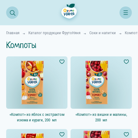
Главная
Каталог продукции ФрутоНяня
Соки и напитки
Компо
Компоты
Все продукты
Начинаем прикорм
Возраст ребёнка
4–5 мес.
6–8 мес.
«Компот» из яблок с экстрактом
«Компот» из вишни и малины,
9–11 мес.
изюма и кураги,
200 мл
200 мл
12+ мес.
18+ мес.