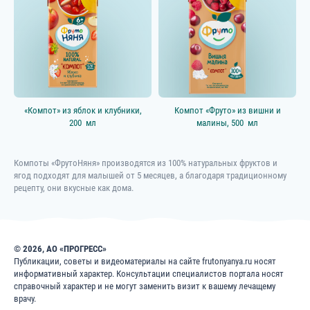
Категории
Овощные пюре
Выбрать всё
Фруктовые пюре
Выбрать всё
Соки и напитки
Выбрать всё
«Компот» из яблок и клубники,
Компот «Фруто» из вишни и
200 мл
малины,
500 мл
Мясные и мясорастительные
Выбрать всё
пюре
Каши
Выбрать всё
Компоты «ФрутоНяня» производятся из 100% натуральных фруктов и
ягод подходят для малышей от 5 месяцев, а благодаря традиционному
Молочные десерты и пудинги
Выбрать всё
рецепту, они вкусные как дома.
Начинаем прикорм
Смузи
© 2026, АО «ПРОГРЕСС»
Супы
Публикации, советы и видеоматериалы на сайте frutonyanya.ru носят
информативный характер. Консультации специалистов портала носят
Молочные продукты
Выбрать всё
справочный характер и не могут заменить визит к вашему лечащему
врачу.
Кисломолочные продукты
Выбрать всё