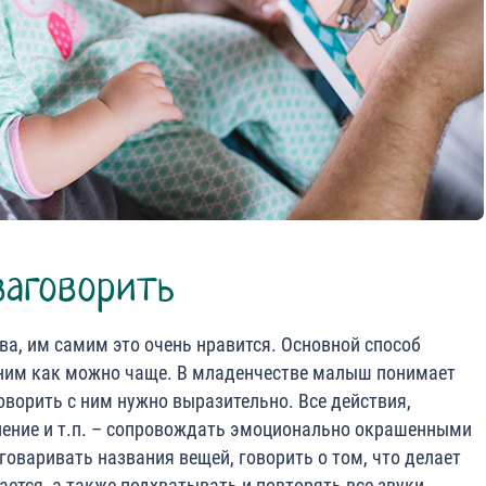
заговорить
ва, им самим это очень нравится. Основной способ
 ним как можно чаще. В младенчестве малыш понимает
оворить с ним нужно выразительно. Все действия,
мление и т.п. – сопровождать эмоционально окрашенными
оваривать названия вещей, говорить о том, что делает
ается, а также подхватывать и повторять все звуки,