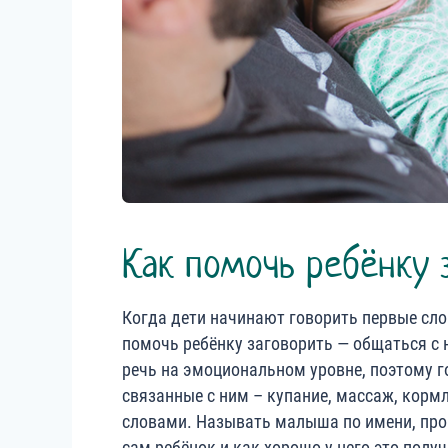
Как помочь ребёнку 
Когда дети начинают говорить первые сло
помочь ребёнку заговорить — общаться с
речь на эмоциональном уровне, поэтому г
связанные с ним – купание, массаж, кор
словами. Называть малыша по имени, прог
сам ребёнок и как хорошо у него это получ