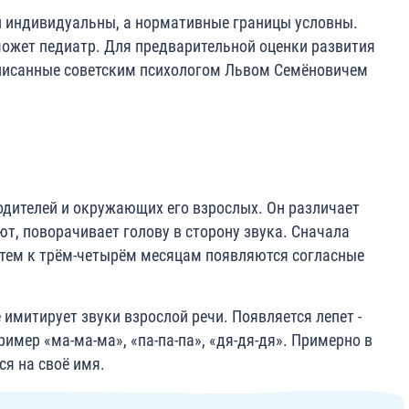
ей индивидуальны, а нормативные границы условны.
может педиатр. Для предварительной оценки развития
писанные советским психологом Львом Семёновичем
дителей и окружающих его взрослых. Он различает
т, поворачивает голову в сторону звука. Сначала
атем к трём-четырём месяцам появляются согласные
 имитирует звуки взрослой речи. Появляется лепет -
имер «ма-ма-ма», «па-па-па», «дя-дя-дя». Примерно в
я на своё имя.