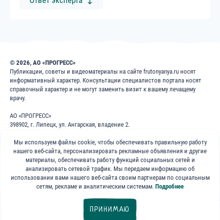
© 2026, АО «ПРОГРЕСС»
Публикации, советы и видеоматериалы на сайте frutonyanya.ru носят
информативный характер. Консультации специалистов портала носят
справочный характер и не могут заменить визит к вашему лечащему
врачу.
АО «ПРОГРЕСС»
398902, г. Липецк, ул. Ангарская, владение 2.
ИНН: 4826022365
ОГРН: 1024840823996
Мы используем файлы cookie, чтобы обеспечивать правильную работу
нашего веб-сайта, персонализировать рекламные объявления и другие
8 800 200 1 400
материалы, обеспечивать работу функций социальных сетей и
анализировать сетевой трафик. Мы передаем информацию об
использовании вами нашего веб-сайта своим партнерам по социальным
Бесплатно для звонков по России
сетям, рекламе и аналитическим системам.
Подробнее
«ФрутоНяня»
ПРИНИМАЮ
в социальных сетях:
Другие вопросы психологу