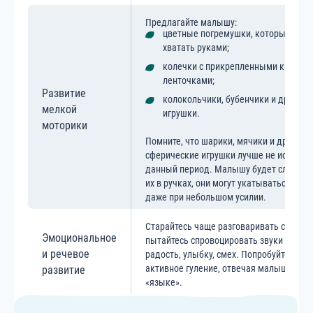
Предлагайте малышу:
цветные погремушки, которые удоб
хватать руками;
колечки с прикрепленными к ним
ленточками;
Развитие
колокольчики, бубенчики и другие 
мелкой
игрушки.
моторики
Помните, что шарики, мячики и другие
сферические игрушки лучше не использ
данный период. Малышу будет сложно 
их в ручках, они могут укатываться оче
даже при небольшом усилии.
Старайтесь чаще разговаривать с ребен
Эмоциональное
пытайтесь спровоцировать звуки в отве
и речевое
радость, улыбку, смех. Попробуйте сти
активное гуление, отвечая малышу на е
развитие
«языке».