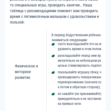
то специальные игры, проводить занятия… Наша
таблица с рекомендациями поможет вам проводить
время с пятимесячным малышом с удовольствием и
пользой:
В период бодрствования ребенка попро
заниматься следующим:
часто выкладывайте его на живот, 
удлинять время в этом положении;
раскладывайте перед ним яркие иг
желательно на небольшом расстояни
целью стимулировать подползание;
Физическое и
моторное
показывайте игрушку сбоку, чтобы
развитие
провоцировать поворачивание и
переворачивание (сначала со спины
а потом в обратную сторону);
не сажайте (не присаживайте) ребе
принудительно и не заставляйте его
на прямые ноги.