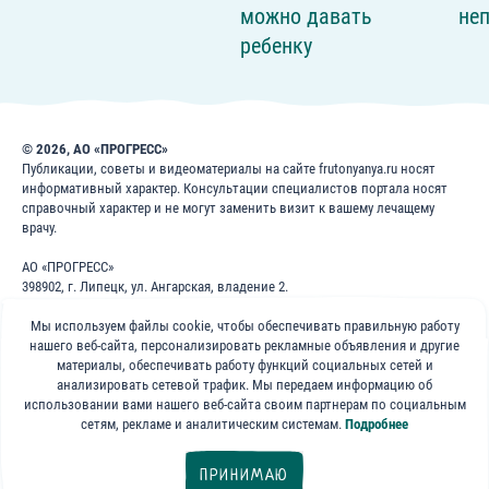
можно давать
не
ребенку
© 2026, АО «ПРОГРЕСС»
Публикации, советы и видеоматериалы на сайте frutonyanya.ru носят
информативный характер. Консультации специалистов портала носят
справочный характер и не могут заменить визит к вашему лечащему
врачу.
АО «ПРОГРЕСС»
398902, г. Липецк, ул. Ангарская, владение 2.
ИНН: 4826022365
Мы используем файлы cookie, чтобы обеспечивать правильную работу
ОГРН: 1024840823996
нашего веб-сайта, персонализировать рекламные объявления и другие
8 800 200 1 400
материалы, обеспечивать работу функций социальных сетей и
анализировать сетевой трафик. Мы передаем информацию об
использовании вами нашего веб-сайта своим партнерам по социальным
Бесплатно для звонков по России
сетям, рекламе и аналитическим системам.
Подробнее
«ФрутоНяня»
ПРИНИМАЮ
в социальных сетях: