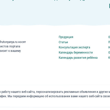
Продукция
О
rutonyanya.ru носят
Статьи
П
листов портала
Консультация эксперта
Н
 визит к вашему
Календарь беременности
О
Календарь развития ребёнка
К
 работу нашего веб-сайта, персонализировать рекламные объявления и другие 
трафик. Мы передаем информацию об использовании вами нашего веб-сайта сво
«ФрутоНяня»
в социальных сетях: