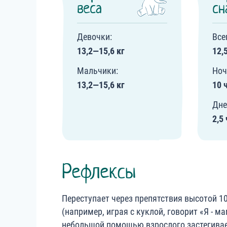
веса
сн
Девочки:
Все
13,2—15,6 кг
12,
Мальчики:
Ноч
13,2—15,6 кг
10 
Дне
2,5
Рефлексы
Переступает через препятствия высотой 1
(например, играя с куклой, говорит «Я - ма
небольшой помощью взрослого застегивае