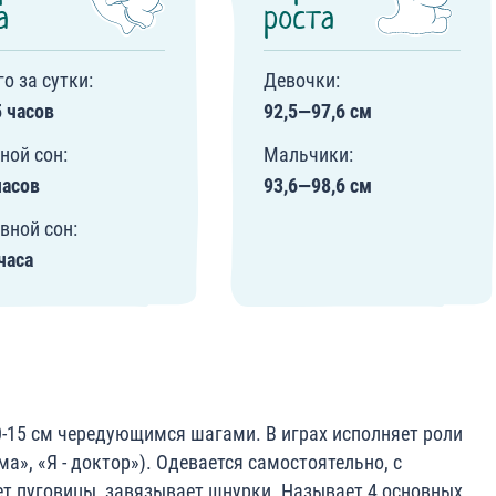
а
роста
го за сутки:
Девочки:
5 часов
92,5—97,6 см
ной сон:
Мальчики:
часов
93,6—98,6 см
вной сон:
 часа
0-15 см чередующимся шагами. В играх исполняет роли
ма», «Я - доктор»). Одевается самостоятельно, с
т пуговицы, завязывает шнурки. Называет 4 основных