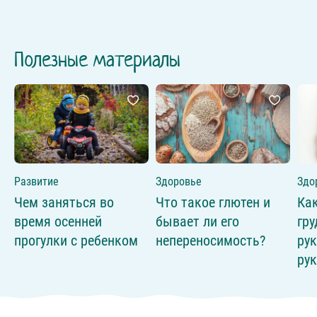
Полезные материалы
Развитие
Здоровье
Здо
Чем заняться во
Что такое глютен и
Ка
время осенней
бывает ли его
гр
прогулки с ребенком
непереносимость?
ру
ру