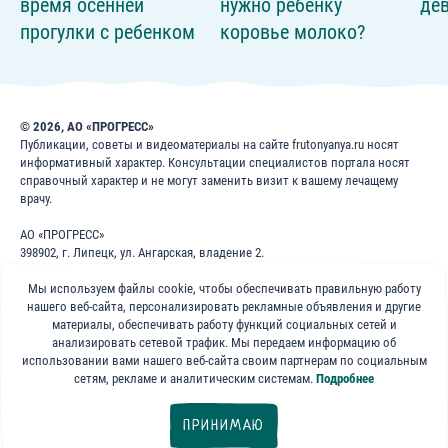
время осенней
нужно ребенку
де
прогулки с ребенком
коровье молоко?
© 2026, АО «ПРОГРЕСС»
Публикации, советы и видеоматериалы на сайте frutonyanya.ru носят
информативный характер. Консультации специалистов портала носят
справочный характер и не могут заменить визит к вашему лечащему
врачу.
АО «ПРОГРЕСС»
398902, г. Липецк, ул. Ангарская, владение 2.
ИНН: 4826022365
ОГРН: 1024840823996
Мы используем файлы cookie, чтобы обеспечивать правильную работу
нашего веб-сайта, персонализировать рекламные объявления и другие
8 800 200 1 400
материалы, обеспечивать работу функций социальных сетей и
анализировать сетевой трафик. Мы передаем информацию об
использовании вами нашего веб-сайта своим партнерам по социальным
Бесплатно для звонков по России
сетям, рекламе и аналитическим системам.
Подробнее
«ФрутоНяня»
ПРИНИМАЮ
в социальных сетях: