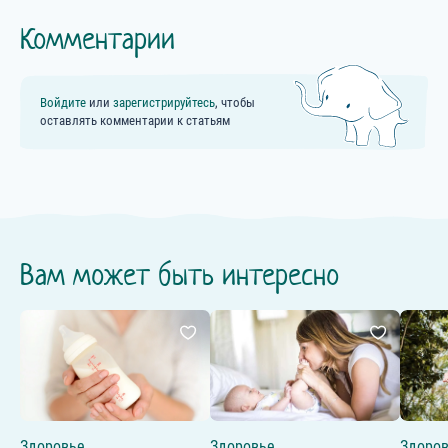
Комментарии
Войдите
или
зарегистрируйтесь
, чтобы
оставлять комментарии к статьям
Вам может быть интересно
Здоровье
Здоровье
Здоро