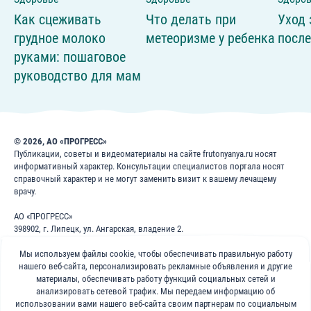
Как сцеживать
Что делать при
Уход 
грудное молоко
метеоризме у ребенка
после
руками: пошаговое
руководство для мам
© 2026, АО «ПРОГРЕСС»
Публикации, советы и видеоматериалы на сайте frutonyanya.ru носят
информативный характер. Консультации специалистов портала носят
справочный характер и не могут заменить визит к вашему лечащему
врачу.
АО «ПРОГРЕСС»
398902, г. Липецк, ул. Ангарская, владение 2.
ИНН: 4826022365
Мы используем файлы cookie, чтобы обеспечивать правильную работу
ОГРН: 1024840823996
нашего веб-сайта, персонализировать рекламные объявления и другие
8 800 200 1 400
материалы, обеспечивать работу функций социальных сетей и
анализировать сетевой трафик. Мы передаем информацию об
использовании вами нашего веб-сайта своим партнерам по социальным
Бесплатно для звонков по России