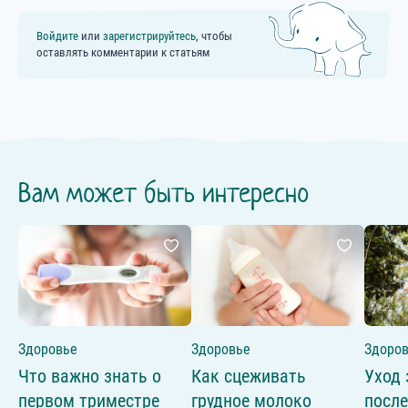
Войдите
или
зарегистрируйтесь
, чтобы
оставлять комментарии к статьям
Вам может быть интересно
Здоровье
Здоровье
Здоро
Что важно знать о
Как сцеживать
Уход 
первом триместре
грудное молоко
после