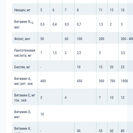
Ниацин, мг
5
6
7
8
11
15
18
Витамин В
12,
0,3
0,4
0,5
0,7
1,5
2
3
мкг
Фолат, мкг
50
60
100
200
300 - 40
Пантотеновая
1
1,5
2
2,5
3
3,5
кислота, мг
Биотин, мг
-
10
15
20
25
Витамин А,
400
450
500
700
1000
мкг рет. экв
Витамин Е, мг
3
4
7
10
12
ток. экв
Витамин D,
10
мкг
Витамин К,
-
30
55
60
80