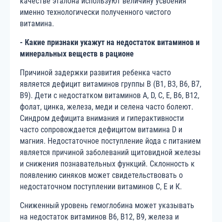
качестве эталона используют величину усвоения
именно технологически полученного чистого
витамина.
- Какие признаки укажут на недостаток витаминов и
минеральных веществ в рационе
Причиной задержки развития ребенка часто
является дефицит витаминов группы В (В1, В3, В6, В7,
В9). Дети с недостатком витаминов A, D, C, E, B6, B12,
фолат, цинка, железа, меди и селена часто болеют.
Синдром дефицита внимания и гиперактивности
часто сопровождается дефицитом витамина D и
магния. Недостаточное поступление йода с питанием
является причиной заболеваний щитовидной железы
и снижения познавательных функций. Склонность к
появлению синяков может свидетельствовать о
недостаточном поступлении витаминов С, Е и К.
Сниженный уровень гемоглобина может указывать
на недостаток витаминов В6, В12, В9, железа и