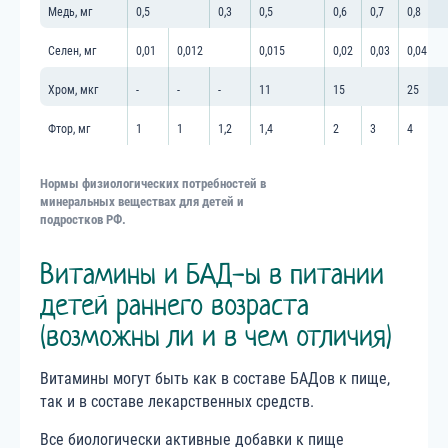
Медь, мг
0,5
0,3
0,5
0,6
0,7
0,8
Селен, мг
0,01
0,012
0,015
0,02
0,03
0,04
Хром, мкг
-
-
-
11
15
25
Фтор, мг
1
1
1,2
1,4
2
3
4
Нормы физиологических потребностей в
минеральных веществах для детей и
подростков РФ.
Витамины и БАД-ы в питании
детей раннего возраста
(возможны ли и в чем отличия)
Витамины могут быть как в составе БАДов к пище,
так и в составе лекарственных средств.
Все биологически активные добавки к пище