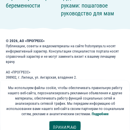
беременности
руками: пошаговое
руководство для мам
© 2026, АО «ПРОГРЕСС»
Публикации, советы и видеоматериалы на сайте frutonyanya.ru носят
информативный характер. Консультации специалистов портала носят
справочный характер и не могут заменить визит к вашему лечащему
врачу.
АО «ПРОГРЕСС»
398902, г. Липецк, ул. Ангарская, владение 2.
ИНН: 4826022365
Мы используем файлы cookie, чтобы обеспечивать правильную работу
ОГРН: 1024840823996
нашего веб-сайта, персонализировать рекламные объявления и другие
8 800 200 1 400
материалы, обеспечивать работу функций социальных сетей и
анализировать сетевой трафик. Мы передаем информацию об
использовании вами нашего веб-сайта своим партнерам по социальным
Бесплатно для звонков по России
сетям, рекламе и аналитическим системам.
Подробнее
«ФрутоНяня»
ПРИНИМАЮ
в социальных сетях: