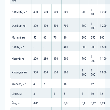
мкг
1
Кальций, мг
400
500
600
800
900
1 200
100
1
Фосфор, мг
300
400
500
700
800
1 200
100
Магний, мг
55
60
70
80
200
250
300
Калий, мг
-
-
-
400
600
900
1 500
1
Натрий, мг
200
280
350
500
700
1 100
000
1
1
Хлориды, мг
300
450
550
800
1 900
100
700
Железо, мг
4
7
10
12
Цинк, мг
3
4
5
8
10
12
Йод, мг
0,06
0,07
0,1
0,12
0,13