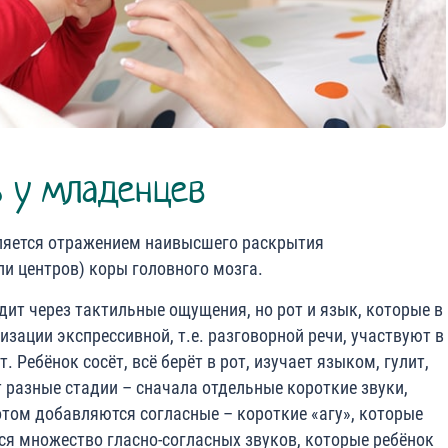
ь у младенцев
вляется отражением наивысшего раскрытия
и центров) коры головного мозга.
т через тактильные ощущения, но рот и язык, которые в
зации экспрессивной, т.е. разговорной речи, участвуют в
Ребёнок сосёт, всё берёт в рот, изучает языком, гулит,
 разные стадии – сначала отдельные короткие звуки,
том добавляются согласные – короткие «агу», которые
тся множество гласно-согласных звуков, которые ребёнок