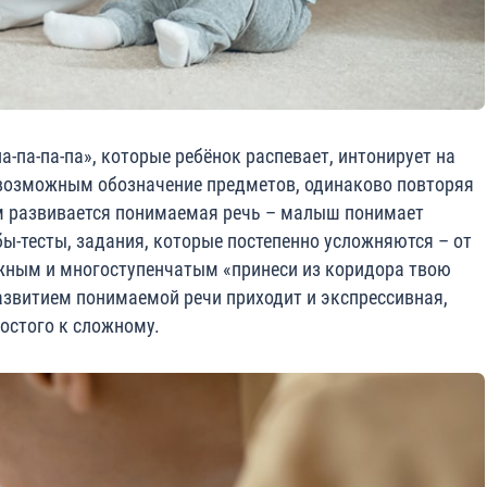
а-па-па-па», которые ребёнок распевает, интонирует на
 возможным обозначение предметов, одинаково повторяя
им развивается понимаемая речь – малыш понимает
ы-тесты, задания, которые постепенно усложняются – от
ложным и многоступенчатым «принеси из коридора твою
развитием понимаемой речи приходит и экспрессивная,
ростого к сложному.