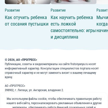
Развитие
Развитие
Развит
Как отучить ребенка
Как научить ребенка
Мычи
от сосания пустышки
есть ложкой
когда
самостоятельно: игры
начин
и дисциплина
© 2026, АО «ПРОГРЕСС»
Публикации, советы и видеоматериалы на сайте frutonyanya.ru носят
информативный характер. Консультации специалистов портала носят
справочный характер и не могут заменить визит к вашему лечащему
врачу.
АО «ПРОГРЕСС»
398902, г. Липецк, ул. Ангарская, владение 2.
ИНН: 4826022365
Мы используем файлы cookie, чтобы обеспечивать правильную работу
ОГРН: 1024840823996
нашего веб-сайта, персонализировать рекламные объявления и другие
материалы, обеспечивать работу функций социальных сетей и