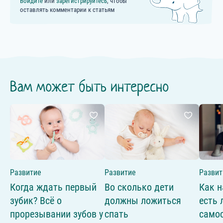
Войдите
или
зарегистрируйтесь
, чтобы
оставлять комментарии к статьям
Вам может быть интересно
Развитие
Развитие
Развит
Когда ждать первый
Во сколько дети
Как н
зубик? Всё о
должны ложиться
есть 
прорезывании зубов у
спать
самос