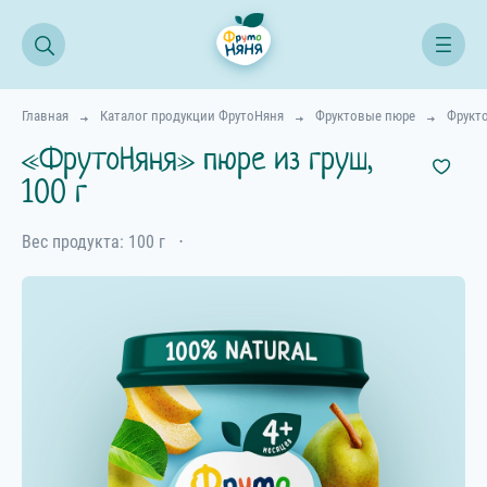
Главная
Каталог продукции ФрутоНяня
Фруктовые пюре
Фрукто
«ФрутоНяня» пюре из груш,
100 г
Вес продукта: 100 г
⋅