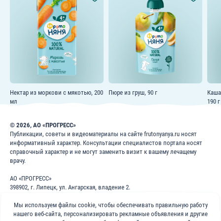
Нектар из моркови с мякотью, 200
Пюре из груш, 90 г
Каша
мл
190 г
© 2026, АО «ПРОГРЕСС»
Публикации, советы и видеоматериалы на сайте frutonyanya.ru носят
информативный характер. Консультации специалистов портала носят
справочный характер и не могут заменить визит к вашему лечащему
врачу.
АО «ПРОГРЕСС»
398902, г. Липецк, ул. Ангарская, владение 2.
ИНН: 4826022365
ОГРН: 1024840823996
Мы используем файлы cookie, чтобы обеспечивать правильную работу
нашего веб-сайта, персонализировать рекламные объявления и другие