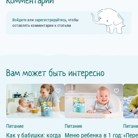
Комментарии
Войдите
или
зарегистрируйтесь
, чтобы
оставлять комментарии к статьям
Вам может быть интересно
Питание
Питание
Питан
Как у бабушки: когда
Меню ребенка в 1 год:
«Пере