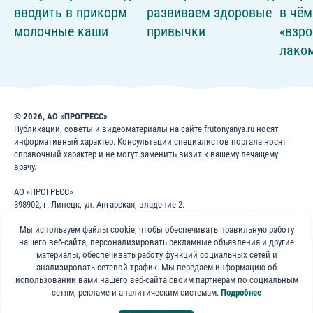
вводить в прикорм
развиваем здоровые
в чём
молочные каши
привычки
«взр
лако
© 2026, АО «ПРОГРЕСС»
Публикации, советы и видеоматериалы на сайте frutonyanya.ru носят
информативный характер. Консультации специалистов портала носят
справочный характер и не могут заменить визит к вашему лечащему
врачу.
АО «ПРОГРЕСС»
398902, г. Липецк, ул. Ангарская, владение 2.
ИНН: 4826022365
ОГРН: 1024840823996
Мы используем файлы cookie, чтобы обеспечивать правильную работу
нашего веб-сайта, персонализировать рекламные объявления и другие
8 800 200 1 400
материалы, обеспечивать работу функций социальных сетей и
анализировать сетевой трафик. Мы передаем информацию об
использовании вами нашего веб-сайта своим партнерам по социальным
Бесплатно для звонков по России
сетям, рекламе и аналитическим системам.
Подробнее