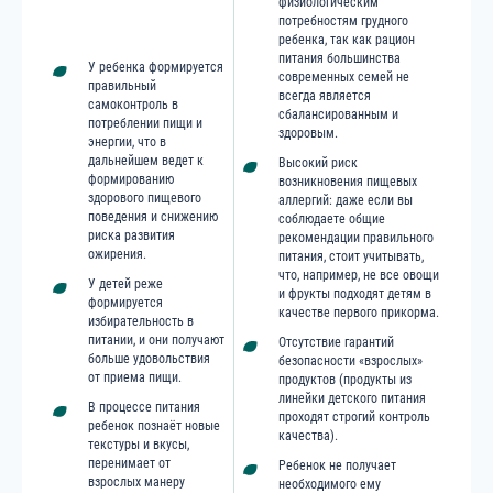
физиологическим
потребностям грудного
ребенка, так как рацион
питания большинства
У ребенка формируется
современных семей не
правильный
всегда является
самоконтроль в
сбалансированным и
потреблении пищи и
здоровым.
энергии, что в
дальнейшем ведет к
Высокий риск
формированию
возникновения пищевых
здорового пищевого
аллергий: даже если вы
поведения и снижению
соблюдаете общие
риска развития
рекомендации правильного
ожирения.
питания, стоит учитывать,
что, например, не все овощи
У детей реже
и фрукты подходят детям в
формируется
качестве первого прикорма.
избирательность в
питании, и они получают
Отсутствие гарантий
больше удовольствия
безопасности «взрослых»
от приема пищи.
продуктов (продукты из
линейки детского питания
В процессе питания
проходят строгий контроль
ребенок познаёт новые
качества).
текстуры и вкусы,
перенимает от
Ребенок не получает
взрослых манеру
необходимого ему