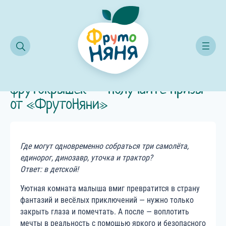
айте фигурки из фрутокрышек — получайте призы от «ФрутоНяни»
Собирайте фигурки из
фрутокрышек — получайте призы
от «ФрутоНяни»
Где могут одновременно собраться три самолёта,
единорог, динозавр, уточка и трактор?
Ответ: в детской!
Уютная комната малыша вмиг превратится в страну
фантазий и весёлых приключений — нужно только
закрыть глаза и помечтать. А после — воплотить
мечты в реальность с помощью яркого и безопасного