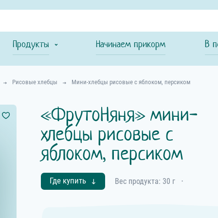
Продукты
Начинаем прикорм
В п
Рисовые хлебцы
Мини-хлебцы рисовые с яблоком, персиком
«ФрутоНяня» мини-
хлебцы рисовые с
яблоком, персиком
Где купить
Вес продукта: 30 г
⋅