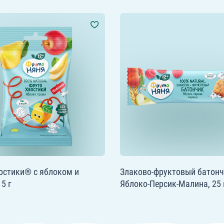
остики® с яблоком и
Злаково-фруктовый батон
15 г
Яблоко-Персик-Малина, 25 