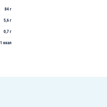
84 г
5,6 г
0,7 г
1 ккал