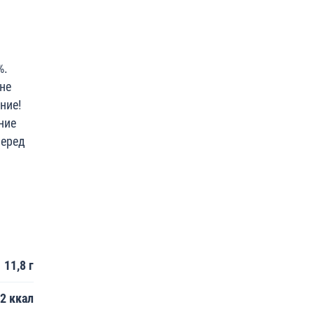
%.
не
ние!
ние
перед
11,8 г
,2 ккал