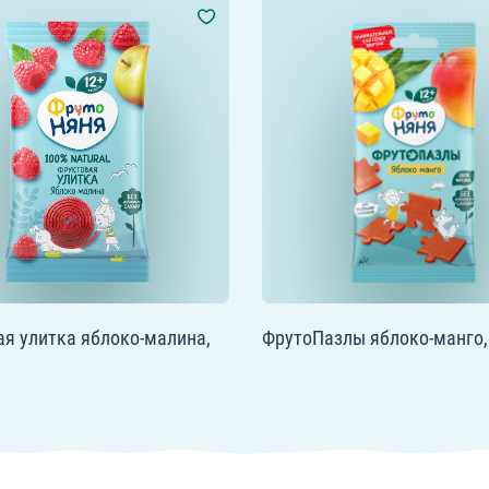
я улитка яблоко-малина,
ФрутоПазлы яблоко-манго, 