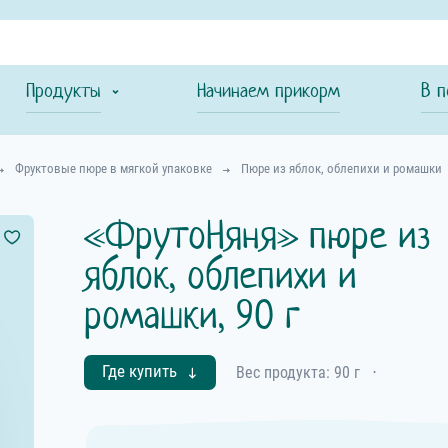
Продукты
Начинаем прикорм
В п
Фруктовые пюре в мягкой упаковке
Пюре из яблок, облепихи и ромашки
«ФрутоНяня» пюре из
яблок, облепихи и
ромашки, 90 г
Где купить
Вес продукта: 90 г
⋅