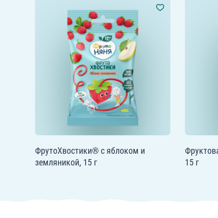
ФрутоХвостики® с яблоком и
Фруктова
земляникой, 15 г
15 г