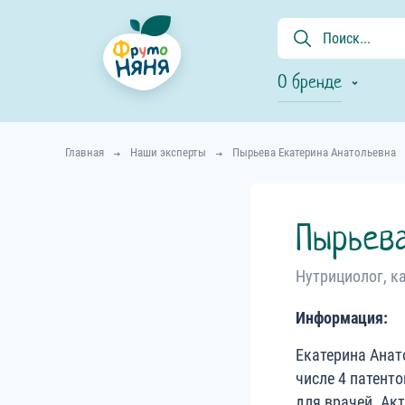
О бренде
Главная
Наши эксперты
Пырьева Екатерина Анатольевна
Пырьев
Нутрициолог, к
Информация:
Екатерина Анат
числе 4 патенто
для врачей. Ак