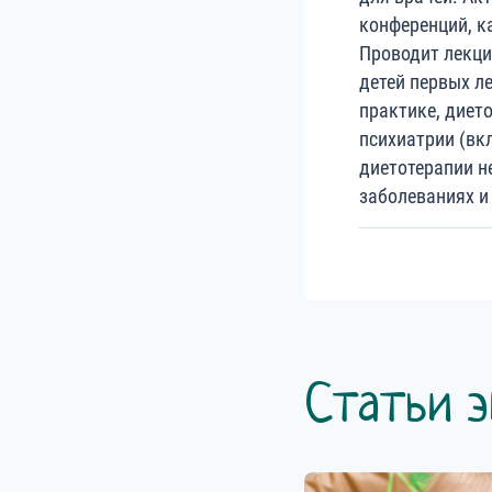
конференций, ка
Проводит лекци
детей первых л
практике, дието
психиатрии (вк
диетотерапии н
заболеваниях и
Статьи э