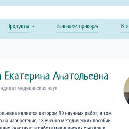
Продукты
Начинаем прикорм
В п
а
Екатерина
Анатольевна
андидат медицинских наук
ольевна является автором 90 научных работ, в том
в на изобретение, 18 учебно-методических пособий
тивно участвует в работе медицинских съездов и