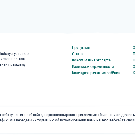
Продукция
О
rutonyanya.ru носят
Статьи
П
листов портала
Консультация эксперта
Н
 визит к вашему
Календарь беременности
О
Календарь развития ребёнка
К
 работу нашего веб-сайта, персонализировать рекламные объявления и другие 
трафик. Мы передаем информацию об использовании вами нашего веб-сайта сво
«ФрутоНяня»
в социальных сетях: