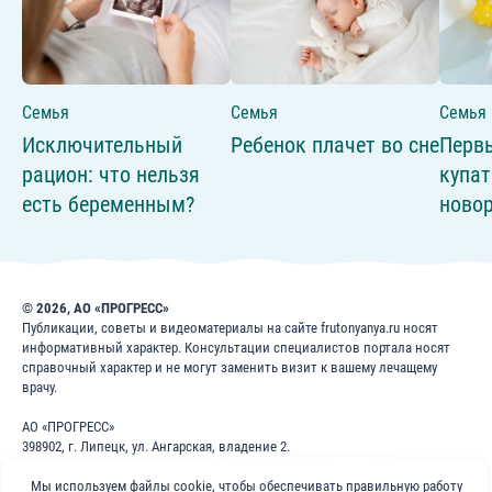
Семья
Семья
Семья
Исключительный
Ребенок плачет во сне
Перв
рацион: что нельзя
купат
есть беременным?
ново
© 2026, АО «ПРОГРЕСС»
Публикации, советы и видеоматериалы на сайте frutonyanya.ru носят
информативный характер. Консультации специалистов портала носят
справочный характер и не могут заменить визит к вашему лечащему
врачу.
АО «ПРОГРЕСС»
398902, г. Липецк, ул. Ангарская, владение 2.
ИНН: 4826022365
Мы используем файлы cookie, чтобы обеспечивать правильную работу
ОГРН: 1024840823996