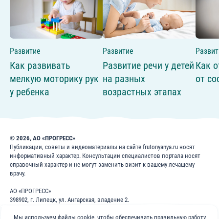
Развитие
Развитие
Развит
Как развивать
Развитие речи у детей
Как о
мелкую моторику рук
на разных
от со
у ребенка
возрастных этапах
© 2026, АО «ПРОГРЕСС»
Публикации, советы и видеоматериалы на сайте frutonyanya.ru носят
информативный характер. Консультации специалистов портала носят
справочный характер и не могут заменить визит к вашему лечащему
врачу.
АО «ПРОГРЕСС»
398902, г. Липецк, ул. Ангарская, владение 2.
ИНН: 4826022365
Мы используем файлы cookie, чтобы обеспечивать правильную работу
ОГРН: 1024840823996