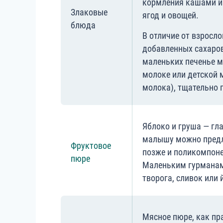
кормления кашами из
Злаковые
ягод и овощей.
блюда
В отличие от взросло
добавленных сахаров
маленьких печенье м
молоке или детской 
молока), тщательно 
Яблоко и груша — гл
малышу можно предло
Фруктовое
позже и поликомпоне
пюре
Маленьким гурманам
творога, сливок или 
Мясное пюре, как пра