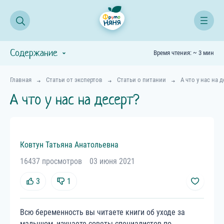
Содержание
Время чтения: ~ 3 мин
Главная
Статьи от экспертов
Статьи о питании
А что у нас на д
А что у нас на десерт?
Ковтун
Татьяна
Анатольевна
16437 просмотров
03 июня 2021
3
1
Всю беременность вы читаете книги об уходе за
малышом, изучаете советы специалистов по