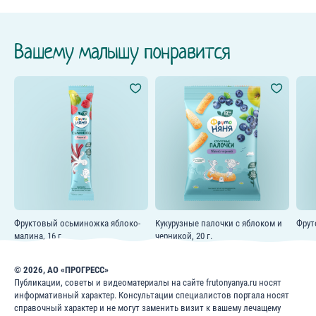
Вашему малышу понравится
Фруктовый осьминожка яблоко-
Кукурузные палочки с яблоком и
Фрут
малина, 16 г
черникой, 20 г.
© 2026, АО «ПРОГРЕСС»
Публикации, советы и видеоматериалы на сайте frutonyanya.ru носят
информативный характер. Консультации специалистов портала носят
справочный характер и не могут заменить визит к вашему лечащему