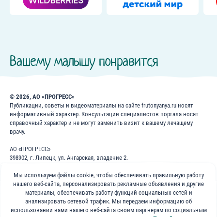
Вашему малышу понравится
© 2026, АО «ПРОГРЕСС»
Публикации, советы и видеоматериалы на сайте frutonyanya.ru носят
информативный характер. Консультации специалистов портала носят
справочный характер и не могут заменить визит к вашему лечащему
врачу.
АО «ПРОГРЕСС»
398902, г. Липецк, ул. Ангарская, владение 2.
ИНН: 4826022365
ОГРН: 1024840823996
Мы используем файлы cookie, чтобы обеспечивать правильную работу
нашего веб-сайта, персонализировать рекламные объявления и другие
8 800 200 1 400
материалы, обеспечивать работу функций социальных сетей и
анализировать сетевой трафик. Мы передаем информацию об
использовании вами нашего веб-сайта своим партнерам по социальным
Бесплатно для звонков по России