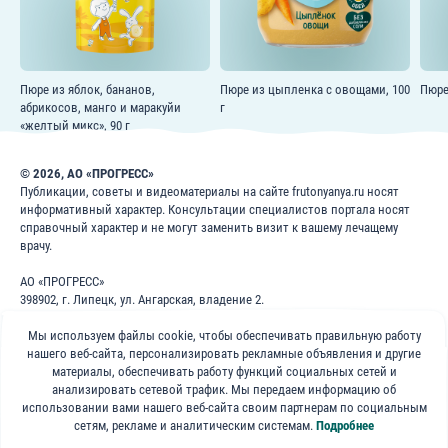
Пюре из яблок, бананов,
Пюре из цыпленка с овощами, 100
Пюре
абрикосов, манго и маракуйи
г
«желтый микс», 90 г
© 2026, АО «ПРОГРЕСС»
Публикации, советы и видеоматериалы на сайте frutonyanya.ru носят
информативный характер. Консультации специалистов портала носят
справочный характер и не могут заменить визит к вашему лечащему
врачу.
АО «ПРОГРЕСС»
398902, г. Липецк, ул. Ангарская, владение 2.
ИНН: 4826022365
Мы используем файлы cookie, чтобы обеспечивать правильную работу
ОГРН: 1024840823996
нашего веб-сайта, персонализировать рекламные объявления и другие
8 800 200 1 400
материалы, обеспечивать работу функций социальных сетей и
анализировать сетевой трафик. Мы передаем информацию об
использовании вами нашего веб-сайта своим партнерам по социальным
Бесплатно для звонков по России
сетям, рекламе и аналитическим системам.
Подробнее