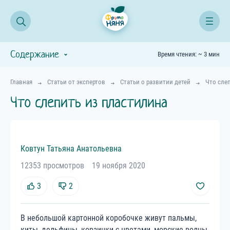
Содержание
Время чтения: ~ 3 мин
Главная
Статьи от экспертов
Статьи о развитии детей
Что сле
Что слепить из пластилина
Ковтун
Татьяна
Анатольевна
12353 просмотров
19 ноября 2020
3
2
В небольшой картонной коробочке живут пальмы,
киты, дельфины, корзинки с цветами, морские волны,