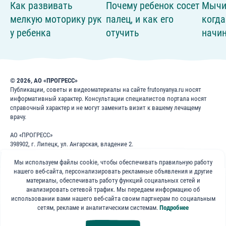
Как развивать
Почему ребенок сосет
Мычи
мелкую моторику рук
палец, и как его
когда
у ребенка
отучить
начин
© 2026, АО «ПРОГРЕСС»
Публикации, советы и видеоматериалы на сайте frutonyanya.ru носят
информативный характер. Консультации специалистов портала носят
справочный характер и не могут заменить визит к вашему лечащему
врачу.
АО «ПРОГРЕСС»
398902, г. Липецк, ул. Ангарская, владение 2.
ИНН: 4826022365
Мы используем файлы cookie, чтобы обеспечивать правильную работу
ОГРН: 1024840823996
нашего веб-сайта, персонализировать рекламные объявления и другие
8 800 200 1 400
материалы, обеспечивать работу функций социальных сетей и
анализировать сетевой трафик. Мы передаем информацию об
использовании вами нашего веб-сайта своим партнерам по социальным
Бесплатно для звонков по России
сетям, рекламе и аналитическим системам.
Подробнее
«ФрутоНяня»