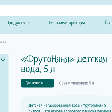
Продукты
Начинаем прикорм
В п
вода
«ФрутоНяня» детская
вода, 5 л
Где купить
Объем упаковки: 5 л
⋅
Детская негазированная вода «ФрутоНяня» 5
литров – это основа здорового рациона ребенка