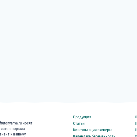
Продукция
О
rutonyanya.ru носят
Статьи
П
листов портала
Консультация эксперта
Н
 визит к вашему
Календарь беременности
О