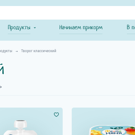
Продукты
Начинаем прикорм
В п
родукты
Творог классический
й