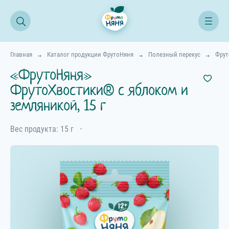
Главная
Каталог продукции ФрутоНяня
Полезный перекус
Фрут
«ФрутоНяня»
ФрутоХвостики® с яблоком и
земляникой, 15 г
Вес продукта: 15 г
⋅