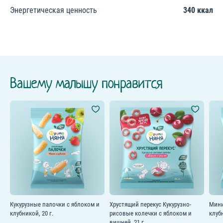
Энергетическая ценность
340 ккал
Вашему малышу понравится
Кукурузные палочки с яблоком и
Хрустящий перекус Кукурузно-
Мини
клубникой, 20 г.
рисовые колечки с яблоком и
клуб
вишней, 21 г