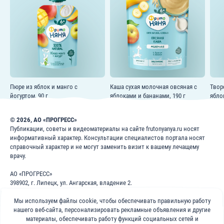
Пюре из яблок и манго с
Каша сухая молочная овсяная с
Твор
йогуртом, 90 г
яблоками и бананами, 190 г
ябло
© 2026, АО «ПРОГРЕСС»
Публикации, советы и видеоматериалы на сайте frutonyanya.ru носят
информативный характер. Консультации специалистов портала носят
справочный характер и не могут заменить визит к вашему лечащему
врачу.
АО «ПРОГРЕСС»
398902, г. Липецк, ул. Ангарская, владение 2.
ИНН: 4826022365
ОГРН: 1024840823996
Мы используем файлы cookie, чтобы обеспечивать правильную работу
нашего веб-сайта, персонализировать рекламные объявления и другие
8 800 200 1 400
материалы, обеспечивать работу функций социальных сетей и