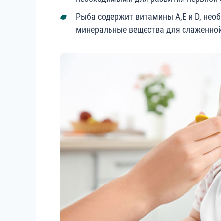
Рыба содержит витамины А,Е и D, нео
минеральные вещества для слаженной