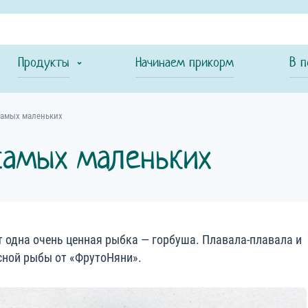
Продукты
Начинаем прикорм
В п
самых маленьких
самых маленьких
т одна очень ценная рыбка — горбуша. Плавала-плавала и
асной рыбы от «ФрутоНяни».