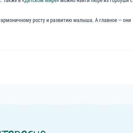
s
. Также в «
Детском Мире
» можно найти пюре из горбуши с
армоничному росту и развитию малыша. А главное — они