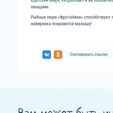
«
Детский Мир
», «
Кораблик
» и на
Wildberrie
овощами.
Рыбные пюре «ФрутоНяня» способствуют г
наверняка понравятся малышу!
Скопировать ссылку