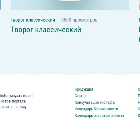
Творог классический
5600 просмотров
Творог классический
Продукция
О
rutonyanya.ru носят
Статьи
П
листов портала
Консультация эксперта
Н
 визит к вашему
Календарь беременности
О
Календарь развития ребёнка
К