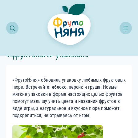
овости компании
Любимые пюре в новой «фруктовой» упаковке!
Любимые пюре в новой
«фруктовой» упаковке!
«ФрутоНяня» обновила упаковку любимых фруктовых
пюре. Встречайте: яблоко, персик и груша! Новые
мягкие упаковки в форме настоящих целых фруктов
помогут малышу учить цвета и названия фруктов в
виде игры, а натуральное и вкусное пюре поможет
подкрепиться, не отрываясь от игры!