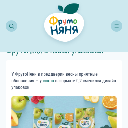
ости компании
И вкусно, и красиво: соки ФрутоНяня в новых упаковках
И вкусно, и красиво: соки
ФрутоНяня в новых упаковках
У ФрутоНяни в преддверии весны приятные
обновления — у
соков
в формате 0,2 сменился дизайн
упаковок.