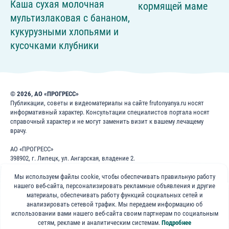
Каша сухая молочная
кормящей маме
мультизлаковая с бананом,
кукурузными хлопьями и
кусочками клубники
© 2026, АО «ПРОГРЕСС»
Публикации, советы и видеоматериалы на сайте frutonyanya.ru носят
информативный характер. Консультации специалистов портала носят
справочный характер и не могут заменить визит к вашему лечащему
врачу.
АО «ПРОГРЕСС»
398902, г. Липецк, ул. Ангарская, владение 2.
ИНН: 4826022365
ОГРН: 1024840823996
Мы используем файлы cookie, чтобы обеспечивать правильную работу
нашего веб-сайта, персонализировать рекламные объявления и другие
8 800 200 1 400
материалы, обеспечивать работу функций социальных сетей и
анализировать сетевой трафик. Мы передаем информацию об
использовании вами нашего веб-сайта своим партнерам по социальным
Бесплатно для звонков по России
сетям, рекламе и аналитическим системам.
Подробнее