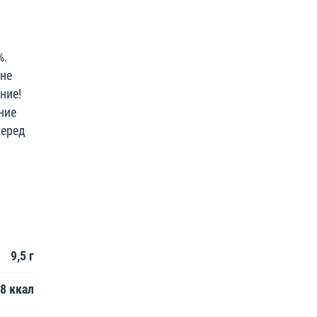
%.
 не
ние!
ние
перед
9,5 г
8 ккал