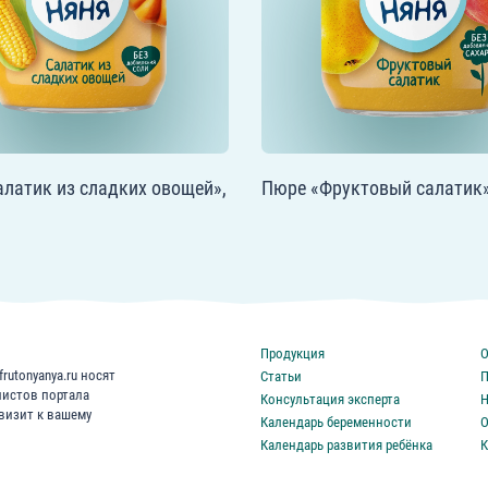
латик из сладких овощей»,
Пюре «Фруктовый салатик»,
Продукция
О
rutonyanya.ru носят
Статьи
П
листов портала
Консультация эксперта
Н
 визит к вашему
Календарь беременности
О
Календарь развития ребёнка
К