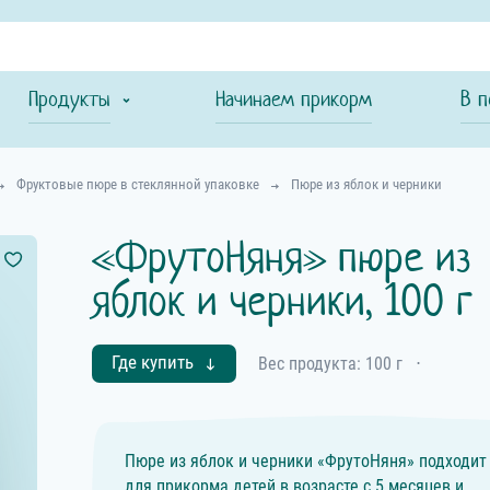
Продукты
Начинаем прикорм
В п
Фруктовые пюре в стеклянной упаковке
Пюре из яблок и черники
«ФрутоНяня» пюре из
яблок и черники, 100 г
Где купить
Вес продукта: 100 г
⋅
Пюре из яблок и черники «ФрутоНяня» подходит
для прикорма детей в возрасте с 5 месяцев и