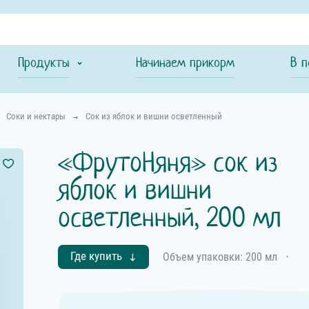
Продукты
Начинаем прикорм
В п
Соки и нектары
Сок из яблок и вишни осветленный
«ФрутоНяня» сок из
яблок и вишни
осветленный, 200 мл
Где купить
Объем упаковки: 200 мл
⋅