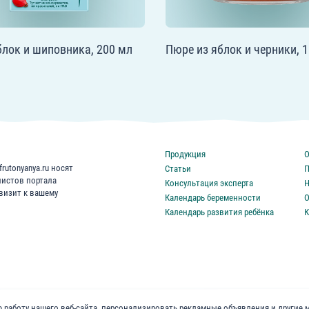
блок и шиповника, 200 мл
Пюре из яблок и черники, 1
Продукция
О
rutonyanya.ru носят
Статьи
П
листов портала
Консультация эксперта
Н
 визит к вашему
Календарь беременности
О
Календарь развития ребёнка
К
 работу нашего веб-сайта, персонализировать рекламные объявления и другие 