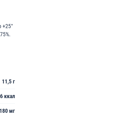
о +25°
 75%.
11,5 г
6 ккал
180 мг