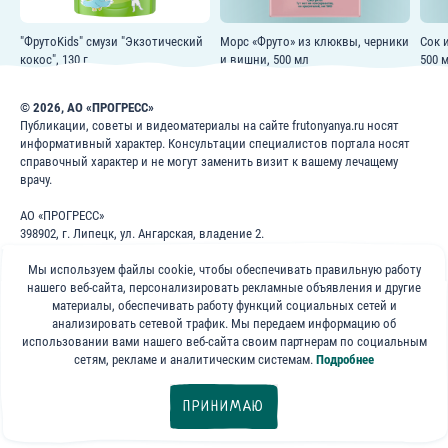
"ФрутоKids" смузи "Экзотический
Морс «Фруто» из клюквы, черники
Сок 
кокос", 130 г
и вишни, 500 мл
500 
© 2026, АО «ПРОГРЕСС»
Публикации, советы и видеоматериалы на сайте frutonyanya.ru носят
информативный характер. Консультации специалистов портала носят
справочный характер и не могут заменить визит к вашему лечащему
врачу.
АО «ПРОГРЕСС»
398902, г. Липецк, ул. Ангарская, владение 2.
ИНН: 4826022365
ОГРН: 1024840823996
Мы используем файлы cookie, чтобы обеспечивать правильную работу
нашего веб-сайта, персонализировать рекламные объявления и другие
8 800 200 1 400
материалы, обеспечивать работу функций социальных сетей и
анализировать сетевой трафик. Мы передаем информацию об
использовании вами нашего веб-сайта своим партнерам по социальным
Бесплатно для звонков по России
сетям, рекламе и аналитическим системам.
Подробнее
«ФрутоНяня»
ПРИНИМАЮ
в социальных сетях: