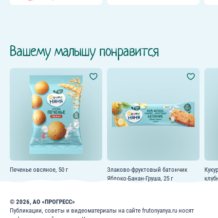
Вашему малышу понравится
Печенье овсяное, 50 г
Злаково-фруктовый батончик
Куку
Яблоко-Банан-Груша, 25 г
клубн
© 2026, АО «ПРОГРЕСС»
Публикации, советы и видеоматериалы на сайте frutonyanya.ru носят