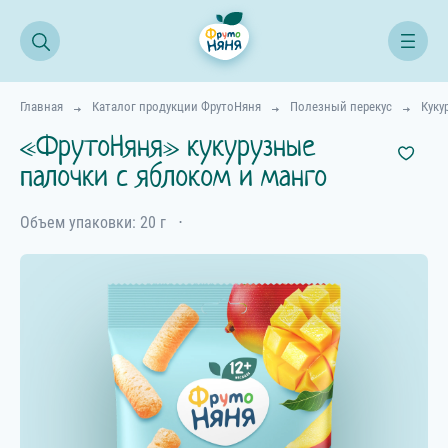
Главная
Каталог продукции ФрутоНяня
Полезный перекус
Куку
«ФрутоНяня» кукурузные
палочки с яблоком и манго
Объем упаковки: 20 г
⋅