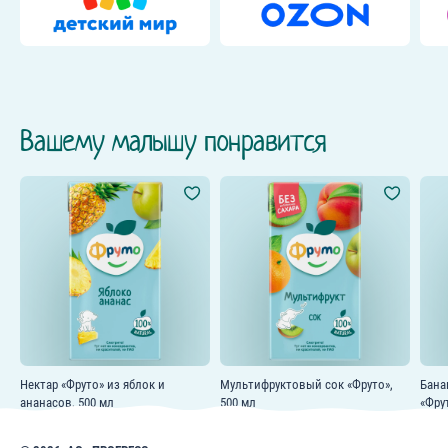
Вашему малышу понравится
Нектар «Фруто» из яблок и
Мультифруктовый сок «Фруто»,
Бана
ананасов, 500 мл
500 мл
«Фру